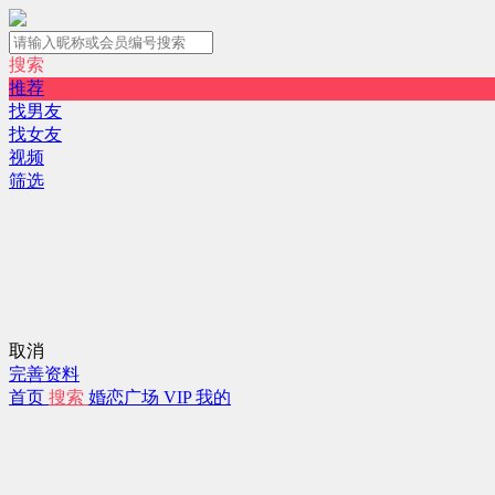
搜索
推荐
找男友
找女友
视频
筛选
取消
完善资料
首页
搜索
婚恋广场
VIP
我的